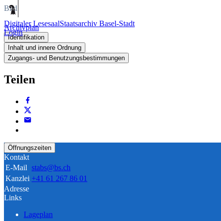
Bild
Digitaler Lesesaal
Staatsarchiv Basel-Stadt
Archivplan
Login
Identifikation
Inhalt und innere Ordnung
Zugangs- und Benutzungsbestimmungen
Teilen
Öffnungszeiten
Kontakt
E-Mail
stabs@bs.ch
Kanzlei
+41 61 267 86 01
Adresse
Links
Lageplan