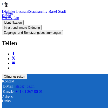
Bild
Digitaler Lesesaal
Staatsarchiv Basel-Stadt
Viewer
Login
Archivplan
Identifikation
Inhalt und innere Ordnung
Zugangs- und Benutzungsbestimmungen
Teilen
Öffnungszeiten
Kontakt
E-Mail
stabs@bs.ch
Kanzlei
+41 61 267 86 01
Adresse
Links