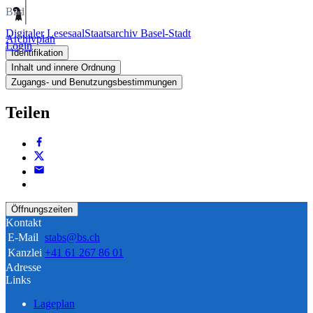
Bild
Digitaler Lesesaal
Staatsarchiv Basel-Stadt
Archivplan
Login
Identifikation
Inhalt und innere Ordnung
Zugangs- und Benutzungsbestimmungen
Teilen
Öffnungszeiten
Kontakt
E-Mail
stabs@bs.ch
Kanzlei
+41 61 267 86 01
Adresse
Links
Lageplan