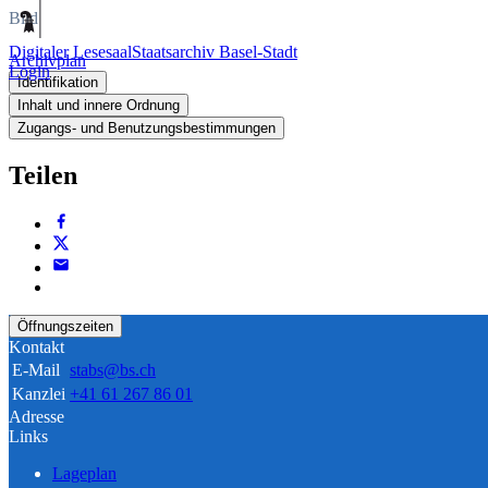
Bild
Digitaler Lesesaal
Staatsarchiv Basel-Stadt
Archivplan
Login
Identifikation
Inhalt und innere Ordnung
Zugangs- und Benutzungsbestimmungen
Teilen
Öffnungszeiten
Kontakt
E-Mail
stabs@bs.ch
Kanzlei
+41 61 267 86 01
Adresse
Links
Lageplan