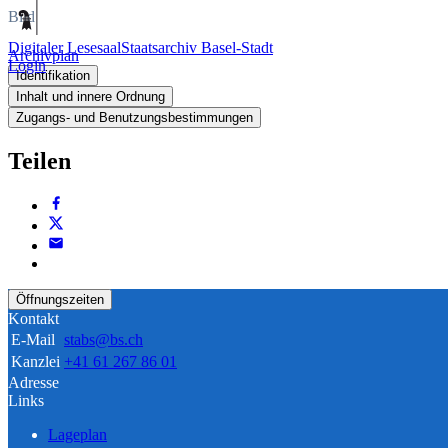
Bild
Digitaler Lesesaal
Staatsarchiv Basel-Stadt
Archivplan
Login
Identifikation
Inhalt und innere Ordnung
Zugangs- und Benutzungsbestimmungen
Teilen
Öffnungszeiten
Kontakt
E-Mail
stabs@bs.ch
Kanzlei
+41 61 267 86 01
Adresse
Links
Lageplan