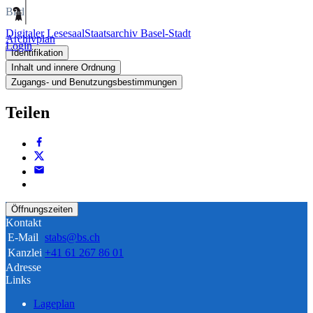
Bild
Digitaler Lesesaal
Staatsarchiv Basel-Stadt
Archivplan
Login
Identifikation
Inhalt und innere Ordnung
Zugangs- und Benutzungsbestimmungen
Teilen
Öffnungszeiten
Kontakt
E-Mail
stabs@bs.ch
Kanzlei
+41 61 267 86 01
Adresse
Links
Lageplan