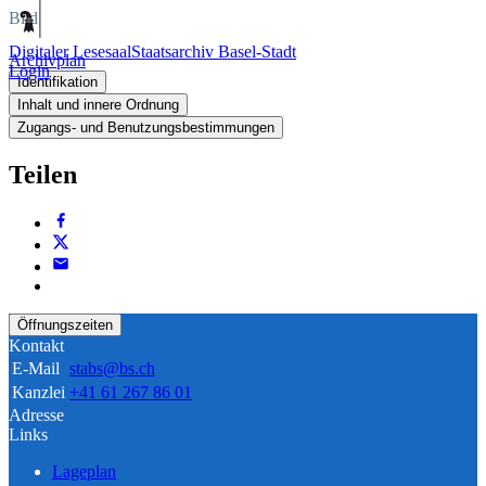
Bild
Digitaler Lesesaal
Staatsarchiv Basel-Stadt
Archivplan
Login
Identifikation
Inhalt und innere Ordnung
Zugangs- und Benutzungsbestimmungen
Teilen
Öffnungszeiten
Kontakt
E-Mail
stabs@bs.ch
Kanzlei
+41 61 267 86 01
Adresse
Links
Lageplan