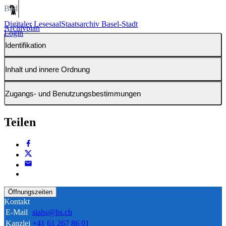
Bild
Digitaler Lesesaal
Staatsarchiv Basel-Stadt
Archivplan
Login
Identifikation
Inhalt und innere Ordnung
Zugangs- und Benutzungsbestimmungen
Teilen
Öffnungszeiten
Kontakt
E-Mail
stabs@bs.ch
Kanzlei
+41 61 267 86 01