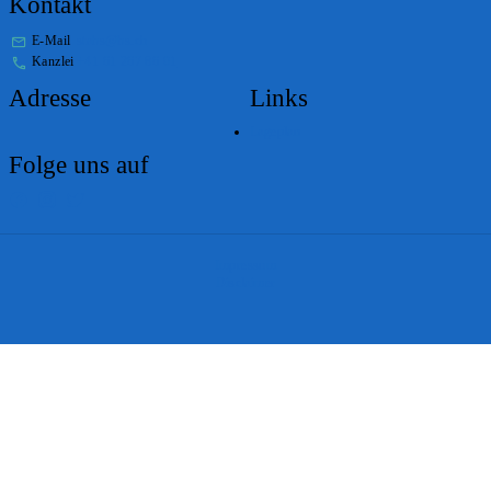
Kontakt
E-Mail
stabs@bs.ch
Kanzlei
+41 61 267 86 01
Adresse
Links
Lageplan
Folge uns auf
Impressum
Disclaimer