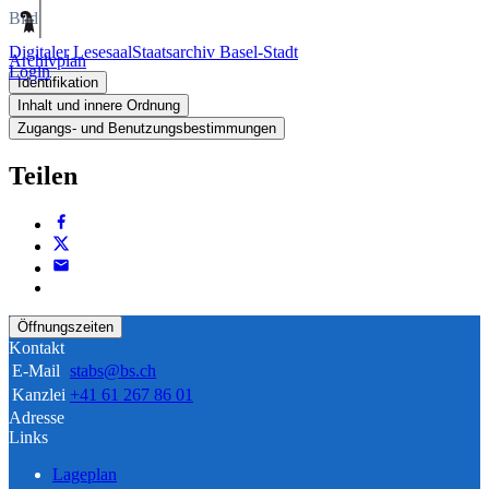
Bild
Digitaler Lesesaal
Staatsarchiv Basel-Stadt
Archivplan
Login
Identifikation
Inhalt und innere Ordnung
Zugangs- und Benutzungsbestimmungen
Teilen
Öffnungszeiten
Kontakt
E-Mail
stabs@bs.ch
Kanzlei
+41 61 267 86 01
Adresse
Links
Lageplan