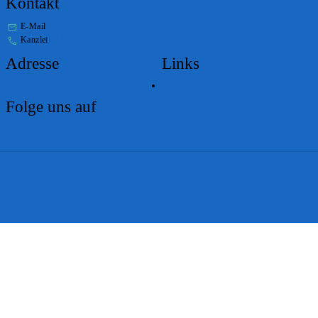
Kontakt
E-Mail
stabs@bs.ch
Kanzlei
+41 61 267 86 01
Adresse
Links
Lageplan
Folge uns auf
Impressum
Disclaimer