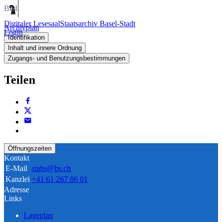
Bild
Digitaler Lesesaal
Staatsarchiv Basel-Stadt
Archivplan
Login
Identifikation
Inhalt und innere Ordnung
Zugangs- und Benutzungsbestimmungen
Teilen
Öffnungszeiten
Kontakt
E-Mail
stabs@bs.ch
Kanzlei
+41 61 267 86 01
Adresse
Links
Lageplan