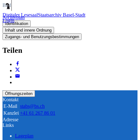
Bild
Digitaler Lesesaal
Staatsarchiv Basel-Stadt
Archivplan
Login
Identifikation
Inhalt und innere Ordnung
Zugangs- und Benutzungsbestimmungen
Teilen
Öffnungszeiten
Kontakt
E-Mail
stabs@bs.ch
Kanzlei
+41 61 267 86 01
Adresse
Links
Lageplan