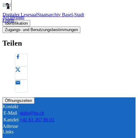
Bild
Digitaler Lesesaal
Staatsarchiv Basel-Stadt
Archivplan
Login
Identifikation
Zugangs- und Benutzungsbestimmungen
Teilen
Öffnungszeiten
Kontakt
E-Mail
stabs@bs.ch
Kanzlei
+41 61 267 86 01
Adresse
Links