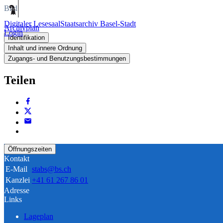
Bild
Digitaler Lesesaal
Staatsarchiv Basel-Stadt
Archivplan
Login
Identifikation
Inhalt und innere Ordnung
Zugangs- und Benutzungsbestimmungen
Teilen
Öffnungszeiten
Kontakt
E-Mail
stabs@bs.ch
Kanzlei
+41 61 267 86 01
Adresse
Links
Lageplan