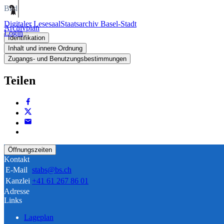
Bild
Digitaler Lesesaal
Staatsarchiv Basel-Stadt
Archivplan
Login
Identifikation
Inhalt und innere Ordnung
Zugangs- und Benutzungsbestimmungen
Teilen
Öffnungszeiten
Kontakt
E-Mail
stabs@bs.ch
Kanzlei
+41 61 267 86 01
Adresse
Links
Lageplan