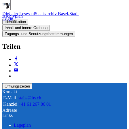
Bild
Digitaler Lesesaal
Staatsarchiv Basel-Stadt
Archivplan
Login
Identifikation
Inhalt und innere Ordnung
Zugangs- und Benutzungsbestimmungen
Teilen
Öffnungszeiten
Kontakt
E-Mail
stabs@bs.ch
Kanzlei
+41 61 267 86 01
Adresse
Links
Lageplan