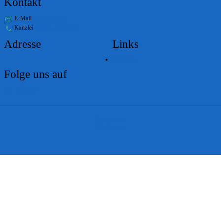
Kontakt
E-Mail
stabs@bs.ch
Kanzlei
+41 61 267 86 01
Adresse
Links
Lageplan
Folge uns auf
Impressum
Disclaimer