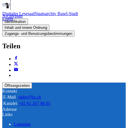
Bild
Digitaler Lesesaal
Staatsarchiv Basel-Stadt
Archivplan
Login
Identifikation
Inhalt und innere Ordnung
Zugangs- und Benutzungsbestimmungen
Teilen
Öffnungszeiten
Kontakt
E-Mail
stabs@bs.ch
Kanzlei
+41 61 267 86 01
Adresse
Links
Lageplan