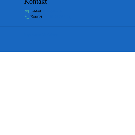
Kontakt
E-Mail
stabs@bs.ch
Kanzlei
+41 61 267 86 01
Impressum
Disclaimer