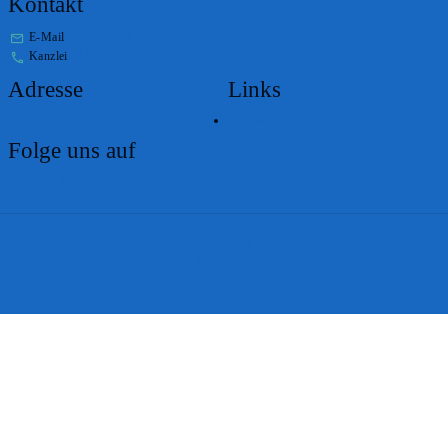
Kontakt
E-Mail
stabs@bs.ch
Kanzlei
+41 61 267 86 01
Adresse
Links
Lageplan
Folge uns auf
Impressum
Disclaimer