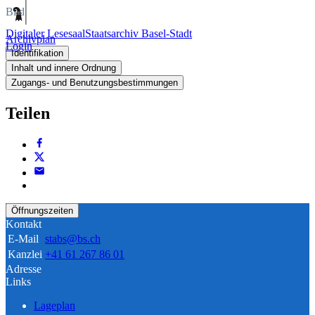
Bild
Digitaler Lesesaal
Staatsarchiv Basel-Stadt
Archivplan
Login
Identifikation
Inhalt und innere Ordnung
Zugangs- und Benutzungsbestimmungen
Teilen
Öffnungszeiten
Kontakt
E-Mail
stabs@bs.ch
Kanzlei
+41 61 267 86 01
Adresse
Links
Lageplan