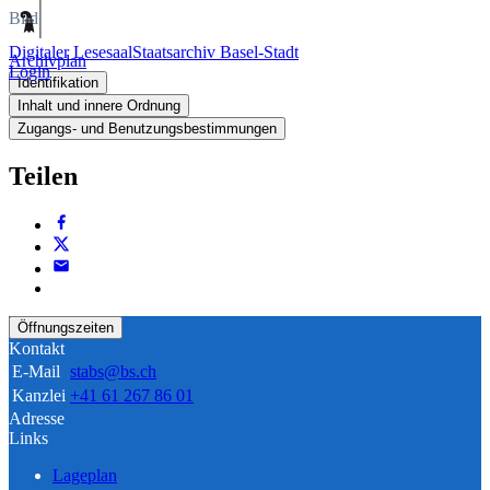
Bild
Digitaler Lesesaal
Staatsarchiv Basel-Stadt
Archivplan
Login
Identifikation
Inhalt und innere Ordnung
Zugangs- und Benutzungsbestimmungen
Teilen
Öffnungszeiten
Kontakt
E-Mail
stabs@bs.ch
Kanzlei
+41 61 267 86 01
Adresse
Links
Lageplan