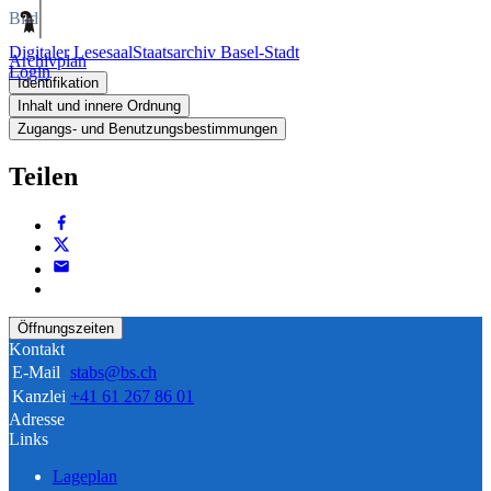
Bild
Digitaler Lesesaal
Staatsarchiv Basel-Stadt
Archivplan
Login
Identifikation
Inhalt und innere Ordnung
Zugangs- und Benutzungsbestimmungen
Teilen
Öffnungszeiten
Kontakt
E-Mail
stabs@bs.ch
Kanzlei
+41 61 267 86 01
Adresse
Links
Lageplan