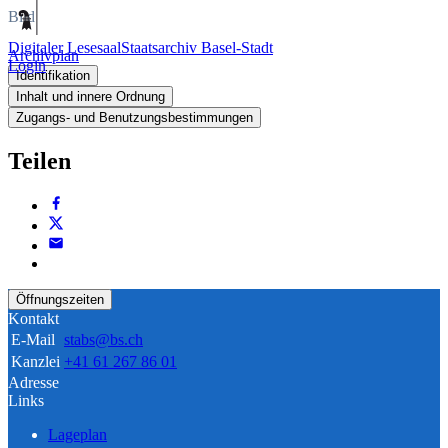
Bild
Digitaler Lesesaal
Staatsarchiv Basel-Stadt
Archivplan
Login
Identifikation
Inhalt und innere Ordnung
Zugangs- und Benutzungsbestimmungen
Teilen
Öffnungszeiten
Kontakt
E-Mail
stabs@bs.ch
Kanzlei
+41 61 267 86 01
Adresse
Links
Lageplan