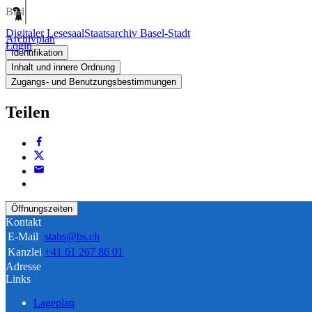
Bild
Digitaler Lesesaal
Staatsarchiv Basel-Stadt
Archivplan
Login
Identifikation
Inhalt und innere Ordnung
Zugangs- und Benutzungsbestimmungen
Teilen
Öffnungszeiten
Kontakt
E-Mail
stabs@bs.ch
Kanzlei
+41 61 267 86 01
Adresse
Links
Lageplan