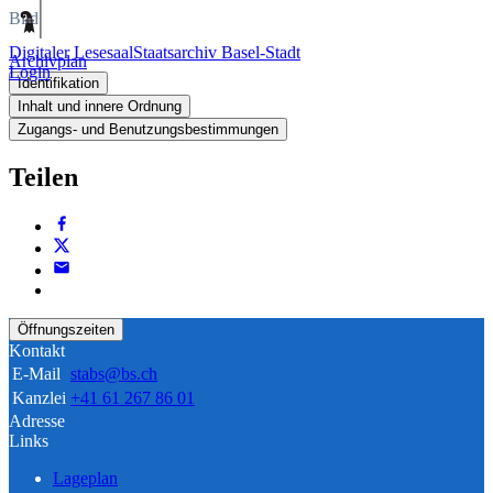
Bild
Digitaler Lesesaal
Staatsarchiv Basel-Stadt
Archivplan
Login
Identifikation
Inhalt und innere Ordnung
Zugangs- und Benutzungsbestimmungen
Teilen
Öffnungszeiten
Kontakt
E-Mail
stabs@bs.ch
Kanzlei
+41 61 267 86 01
Adresse
Links
Lageplan