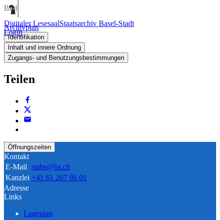
Bild
Digitaler Lesesaal
Staatsarchiv Basel-Stadt
Archivplan
Login
Identifikation
Inhalt und innere Ordnung
Zugangs- und Benutzungsbestimmungen
Teilen
Öffnungszeiten
Kontakt
E-Mail
stabs@bs.ch
Kanzlei
+41 61 267 86 01
Adresse
Links
Lageplan