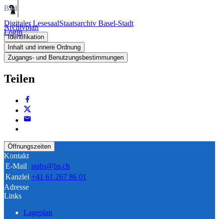
Bild
Digitaler Lesesaal
Staatsarchiv Basel-Stadt
Archivplan
Login
Identifikation
Inhalt und innere Ordnung
Zugangs- und Benutzungsbestimmungen
Teilen
Öffnungszeiten
Kontakt
E-Mail
stabs@bs.ch
Kanzlei
+41 61 267 86 01
Adresse
Links
Lageplan