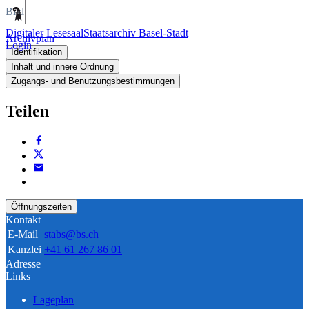
Bild
Digitaler Lesesaal
Staatsarchiv Basel-Stadt
Archivplan
Login
Identifikation
Inhalt und innere Ordnung
Zugangs- und Benutzungsbestimmungen
Teilen
Öffnungszeiten
Kontakt
E-Mail
stabs@bs.ch
Kanzlei
+41 61 267 86 01
Adresse
Links
Lageplan