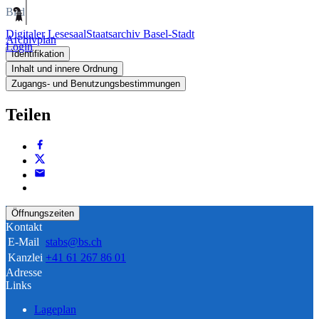
Bild
Digitaler Lesesaal
Staatsarchiv Basel-Stadt
Archivplan
Login
Identifikation
Inhalt und innere Ordnung
Zugangs- und Benutzungsbestimmungen
Teilen
Öffnungszeiten
Kontakt
E-Mail
stabs@bs.ch
Kanzlei
+41 61 267 86 01
Adresse
Links
Lageplan