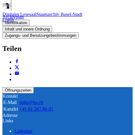
Bild
Digitaler Lesesaal
Staatsarchiv Basel-Stadt
Archivplan
Login
Identifikation
Inhalt und innere Ordnung
Zugangs- und Benutzungsbestimmungen
Teilen
Öffnungszeiten
Kontakt
E-Mail
stabs@bs.ch
Kanzlei
+41 61 267 86 01
Adresse
Links
Lageplan