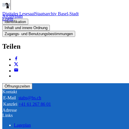
Bild
Digitaler Lesesaal
Staatsarchiv Basel-Stadt
Archivplan
Login
Identifikation
Inhalt und innere Ordnung
Zugangs- und Benutzungsbestimmungen
Teilen
Öffnungszeiten
Kontakt
E-Mail
stabs@bs.ch
Kanzlei
+41 61 267 86 01
Adresse
Links
Lageplan