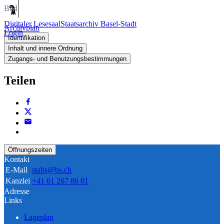
Bild
Digitaler Lesesaal
Staatsarchiv Basel-Stadt
Archivplan
Login
Identifikation
Inhalt und innere Ordnung
Zugangs- und Benutzungsbestimmungen
Teilen
Öffnungszeiten
Kontakt
E-Mail
stabs@bs.ch
Kanzlei
+41 61 267 86 01
Adresse
Links
Lageplan