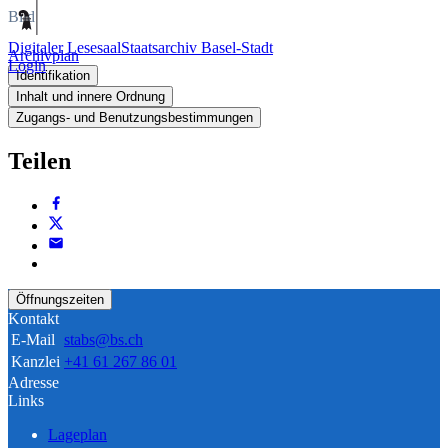
Bild
Digitaler Lesesaal
Staatsarchiv Basel-Stadt
Archivplan
Login
Identifikation
Inhalt und innere Ordnung
Zugangs- und Benutzungsbestimmungen
Teilen
Öffnungszeiten
Kontakt
E-Mail
stabs@bs.ch
Kanzlei
+41 61 267 86 01
Adresse
Links
Lageplan