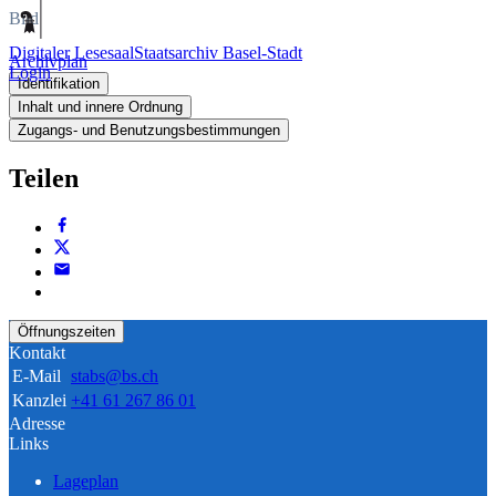
Bild
Digitaler Lesesaal
Staatsarchiv Basel-Stadt
Archivplan
Login
Identifikation
Inhalt und innere Ordnung
Zugangs- und Benutzungsbestimmungen
Teilen
Öffnungszeiten
Kontakt
E-Mail
stabs@bs.ch
Kanzlei
+41 61 267 86 01
Adresse
Links
Lageplan