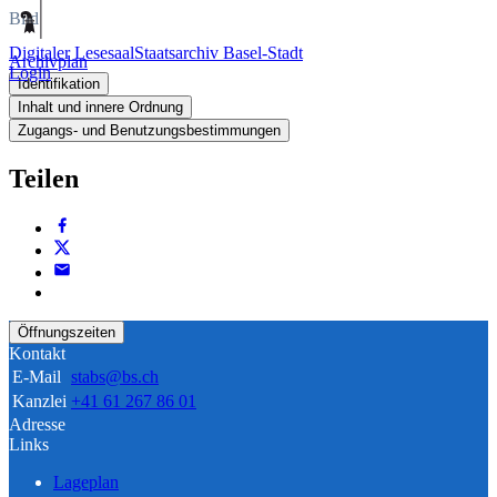
Bild
Digitaler Lesesaal
Staatsarchiv Basel-Stadt
Archivplan
Login
Identifikation
Inhalt und innere Ordnung
Zugangs- und Benutzungsbestimmungen
Teilen
Öffnungszeiten
Kontakt
E-Mail
stabs@bs.ch
Kanzlei
+41 61 267 86 01
Adresse
Links
Lageplan