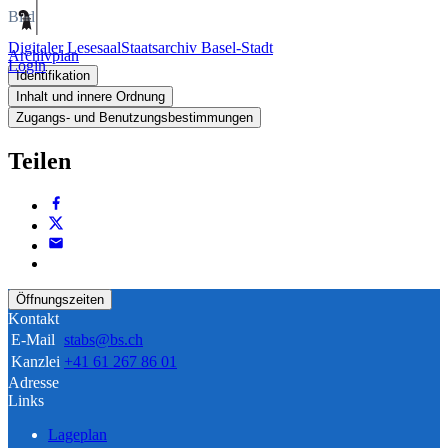
Bild
Digitaler Lesesaal
Staatsarchiv Basel-Stadt
Archivplan
Login
Identifikation
Inhalt und innere Ordnung
Zugangs- und Benutzungsbestimmungen
Teilen
Öffnungszeiten
Kontakt
E-Mail
stabs@bs.ch
Kanzlei
+41 61 267 86 01
Adresse
Links
Lageplan