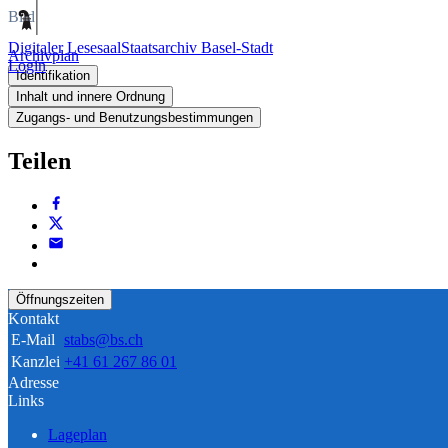
Bild
Digitaler Lesesaal
Staatsarchiv Basel-Stadt
Archivplan
Login
Identifikation
Inhalt und innere Ordnung
Zugangs- und Benutzungsbestimmungen
Teilen
Öffnungszeiten
Kontakt
E-Mail
stabs@bs.ch
Kanzlei
+41 61 267 86 01
Adresse
Links
Lageplan