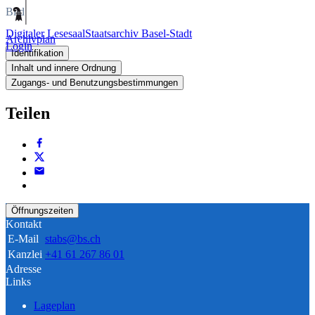
Bild
Digitaler Lesesaal
Staatsarchiv Basel-Stadt
Archivplan
Login
Identifikation
Inhalt und innere Ordnung
Zugangs- und Benutzungsbestimmungen
Teilen
Öffnungszeiten
Kontakt
E-Mail
stabs@bs.ch
Kanzlei
+41 61 267 86 01
Adresse
Links
Lageplan