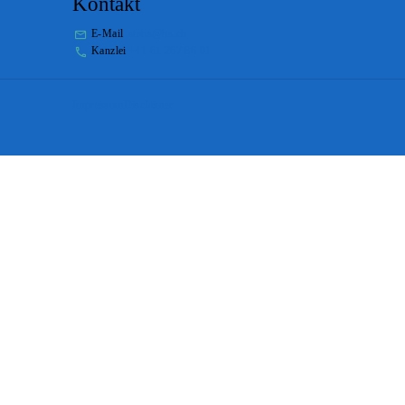
Kontakt
E-Mail
stabs@bs.ch
Kanzlei
+41 61 267 86 01
Impressum
Disclaimer