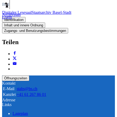
Bild
Digitaler Lesesaal
Staatsarchiv Basel-Stadt
Archivplan
Login
Identifikation
Inhalt und innere Ordnung
Zugangs- und Benutzungsbestimmungen
Teilen
Öffnungszeiten
Kontakt
E-Mail
stabs@bs.ch
Kanzlei
+41 61 267 86 01
Adresse
Links
Lageplan