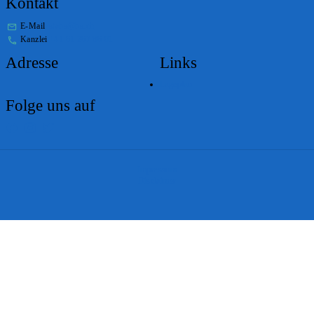
Kontakt
E-Mail
stabs@bs.ch
Kanzlei
+41 61 267 86 01
Adresse
Links
Lageplan
Folge uns auf
Impressum
Disclaimer