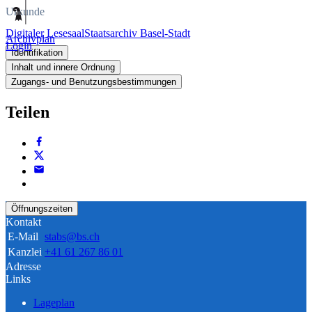
Urkunde
Digitaler Lesesaal
Staatsarchiv Basel-Stadt
Archivplan
Login
Identifikation
Inhalt und innere Ordnung
Zugangs- und Benutzungsbestimmungen
Teilen
Öffnungszeiten
Kontakt
E-Mail
stabs@bs.ch
Kanzlei
+41 61 267 86 01
Adresse
Links
Lageplan