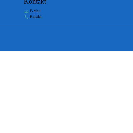
Kontakt
E-Mail
stabs@bs.ch
Kanzlei
+41 61 267 86 01
Impressum
Disclaimer