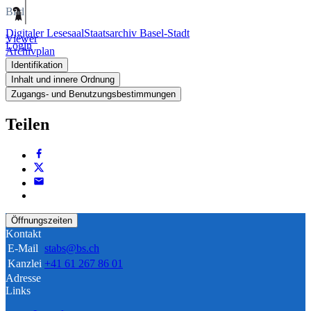
Bild
Digitaler Lesesaal
Staatsarchiv Basel-Stadt
Viewer
Login
Archivplan
Identifikation
Inhalt und innere Ordnung
Zugangs- und Benutzungsbestimmungen
Teilen
Öffnungszeiten
Kontakt
E-Mail
stabs@bs.ch
Kanzlei
+41 61 267 86 01
Adresse
Links