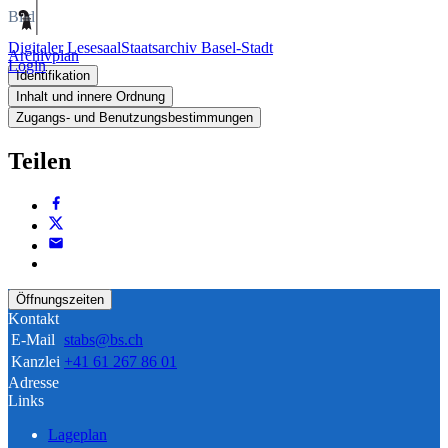
Bild
Digitaler Lesesaal
Staatsarchiv Basel-Stadt
Archivplan
Login
Identifikation
Inhalt und innere Ordnung
Zugangs- und Benutzungsbestimmungen
Teilen
Öffnungszeiten
Kontakt
E-Mail
stabs@bs.ch
Kanzlei
+41 61 267 86 01
Adresse
Links
Lageplan