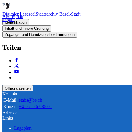
Bild
Digitaler Lesesaal
Staatsarchiv Basel-Stadt
Archivplan
Login
Identifikation
Inhalt und innere Ordnung
Zugangs- und Benutzungsbestimmungen
Teilen
Öffnungszeiten
Kontakt
E-Mail
stabs@bs.ch
Kanzlei
+41 61 267 86 01
Adresse
Links
Lageplan