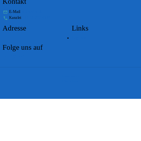
Kontakt
E-Mail
stabs@bs.ch
Kanzlei
+41 61 267 86 01
Adresse
Links
Lageplan
Folge uns auf
Impressum
Disclaimer