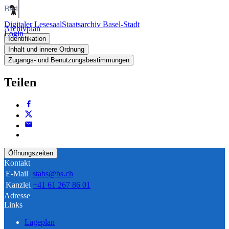
Bild
Digitaler Lesesaal
Staatsarchiv Basel-Stadt
Archivplan
Login
Identifikation
Inhalt und innere Ordnung
Zugangs- und Benutzungsbestimmungen
Teilen
Öffnungszeiten
Kontakt
E-Mail
stabs@bs.ch
Kanzlei
+41 61 267 86 01
Adresse
Links
Lageplan